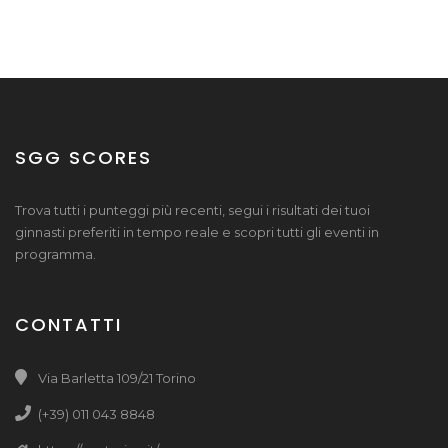
SGG SCORES
Trova tutti i punteggi più recenti, segui i risultati dei tuoi
ginnasti preferiti in tempo reale e scopri tutti gli eventi in
programma.
CONTATTI
Via Barletta 109/21 Torino
(+39) 011 043 8848