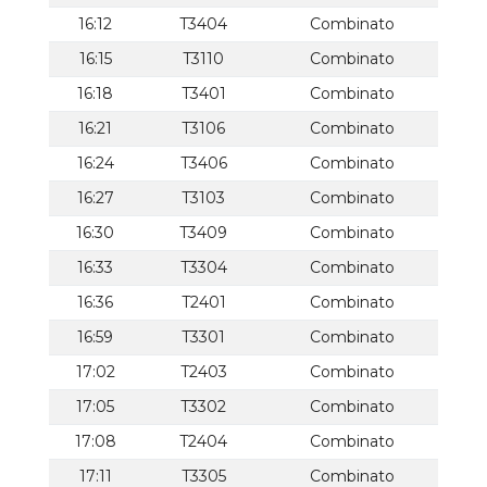
16:12
T3404
Combinato
16:15
T3110
Combinato
16:18
T3401
Combinato
16:21
T3106
Combinato
16:24
T3406
Combinato
16:27
T3103
Combinato
16:30
T3409
Combinato
16:33
T3304
Combinato
16:36
T2401
Combinato
16:59
T3301
Combinato
17:02
T2403
Combinato
17:05
T3302
Combinato
17:08
T2404
Combinato
17:11
T3305
Combinato