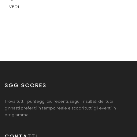
VEDI
SGG SCORES
Trova tutti i punteggi più recenti, segui i risultati dei tuoi
ginnasti preferiti in tempo reale e scopri tutti gli eventi in
programma.
CONTATTI