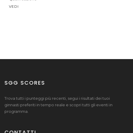
VEDI
SGG SCORES
Trova tutti i punteggi più recenti, segui i risultati dei tuoi
ginnasti preferiti in tempo reale e scopri tutti gli eventi in
programma.
CONTATTI